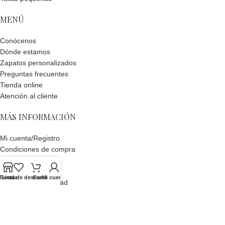
MENÚ
Conócenos
Dónde estamos
Zapatos personalizados
Preguntas frecuentes
Tienda online
Atención al cliente
MÁS INFORMACIÓN
Mi cuenta/Registro
Condiciones de compra
Pagos y envíos
Devoluciones
Tienda
Lista de deseos
Carro
Mi cuenta
Política de privacidad
Política de cookies
DIGITAL CREATIO
ELDA SHOES
DESARROLLADO POR
Agencia de Marketing
Digital. Todos los derechos reservados.
Aviso legal.