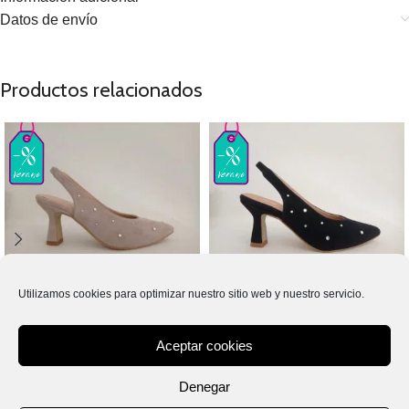
Datos de envío
Productos relacionados
SELECCIONAR OPCIONES
SELECCIONAR OPCIONES
Salon destalonado cristales ante
Salon destalonado cristales ante
Utilizamos cookies para optimizar nuestro sitio web y nuestro servicio.
nude 147P
negro 147P
Aceptar cookies
69,00
€
69,00
€
79,00
€
79,00
€
IVA incluido
IVA incluido
Denegar