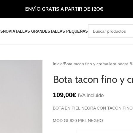
ENVÍO GRATIS A PARTIR DE 120€
OS
NOVIA
TALLAS GRANDES
TALLAS PEQUEÑAS
Inicio
Bota tacon fino y cremallera negra 
Bota tacon fino y 
109,00
€
IVA incluido
BOTA EN PIEL NEGRA CON TACON FINO
MOD.GI-820 PIEL NEGRO