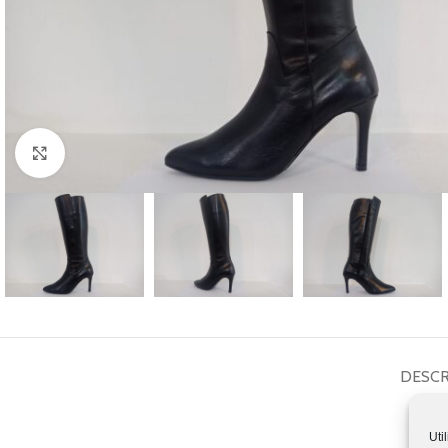
Haga Click para agrandar
DESCR
Uti