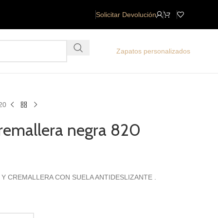
Solicitar Devolución
Zapatos personalizados
820
cremallera negra 820
 Y CREMALLERA CON SUELA ANTIDESLIZANTE .