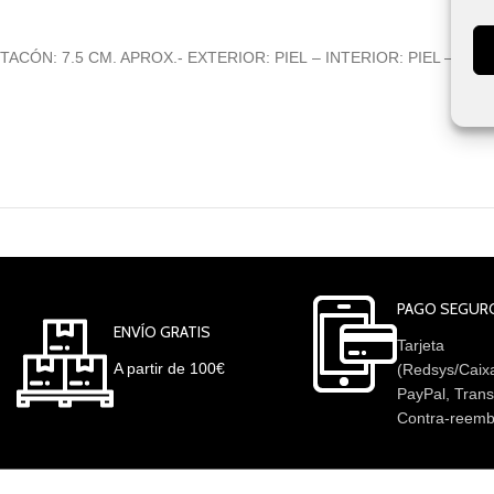
TACÓN: 7.5 CM. APROX.- EXTERIOR: PIEL – INTERIOR: PIEL – FA
PAGO SEGUR
ENVÍO GRATIS
Tarjeta
A partir de 100€
(Redsys/Caix
PayPal, Trans
Contra-reemb