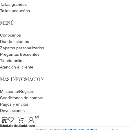
Tallas grandes
Tallas pequeñas
MENÚ
Conócenos
Dónde estamos
Zapatos personalizados
Preguntas frecuentes
Tienda online
Atención al cliente
MÁS INFORMACIÓN
Mi cuenta/Registro
Condiciones de compra
Pagos y envíos
Devoluciones
Política de privacidad
Política de cookies
Tienda
Lista de deseos
Carro
Mi cuenta