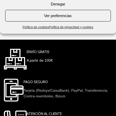
65,00
€
75,00
€
Denegar
IVA incluido
Ver preferencias
Política de cookies
Política de privacidad y cookies
ENVÍO GRATIS
A partir de 100€
PAGO SEGURO
Tarjeta (Redsys/CaixaBank), PayPal, Transferencia,
Contra-reembolso, Bizum
ATENCIÓN AL CLIENTE