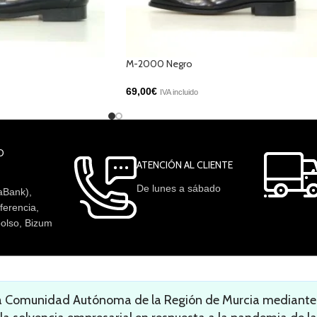
M-2000 Negro
69,00
€
IVA incluido
O
ATENCIÓN AL CLIENTE
De lunes a sábado
aBank),
ferencia,
olso, Bizum
la Comunidad Autónoma de la Región de Murcia mediante l