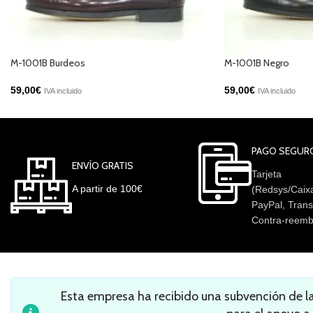
M-1001B Burdeos
M-1001B Negro
59,00
€
59,00
€
IVA incluido
IVA incluido
PAGO SEGUR
ENVÍO GRATIS
Tarjeta
A partir de 100€
(Redsys/Caix
PayPal, Trans
Contra-reemb
Esta empresa ha recibido una subvención de 