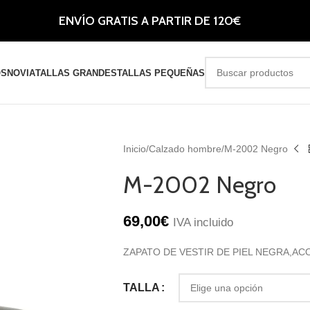
ENVÍO GRATIS A PARTIR DE 120€
OS
NOVIA
TALLAS GRANDES
TALLAS PEQUEÑAS
Inicio
Calzado hombre
M-2002 Negro
M-2002 Negro
69,00
€
IVA incluido
ZAPATO DE VESTIR DE PIEL NEGRA,A
TALLA