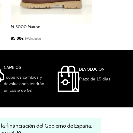
M-3000 Marron
M-9396 Negro
65,00
€
95,00
€
IVA incluido
IVA incluido
CAMBIOS
DEVOLUCIÓN
Todos los cambios y
Plazo de 15 días
devoluciones tendrán
un coste de 5€
a financiación del Gobierno de España,