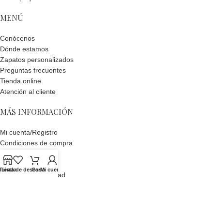
MENÚ
Conócenos
Dónde estamos
Zapatos personalizados
Preguntas frecuentes
Tienda online
Atención al cliente
MÁS INFORMACIÓN
Mi cuenta/Registro
Condiciones de compra
Pagos y envíos
Devoluciones
Tienda
Lista de deseos
Carro
Mi cuenta
Política de privacidad
Política de cookies
DIGITAL CREATIO
ELDA SHOES
DESARROLLADO POR
Agencia de Marketing
Digital. Todos los derechos reservados.
Aviso legal.