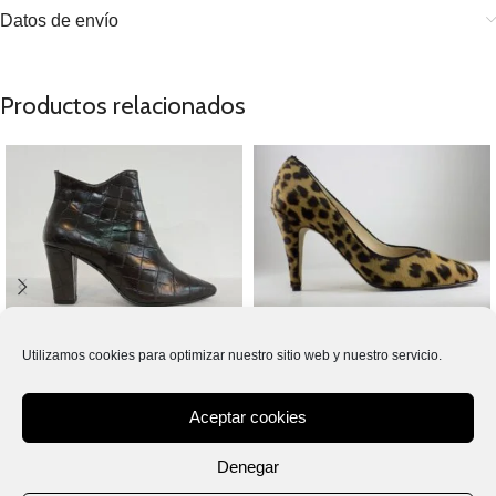
Datos de envío
Productos relacionados
AÑADIR AL CARRITO
AÑADIR AL CARRITO
Talla 34 / Gi-1418 Marron
Talla 34 / Pi-144/90 Leopardo
Utilizamos cookies para optimizar nuestro sitio web y nuestro servicio.
85,00
€
79,00
€
IVA incluido
IVA incluido
Aceptar cookies
Denegar