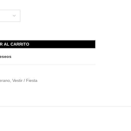
R AL CARRITO
deseos
Verano
,
Vestir / Fiesta