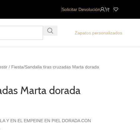
Solicitar Devolución
Zapatos personalizados
estir / Fiesta
Sandalia tiras cruzadas Marta dorada
zadas Marta dorada
LA Y EN EL EMPEINE EN PIEL DORADA CON
.