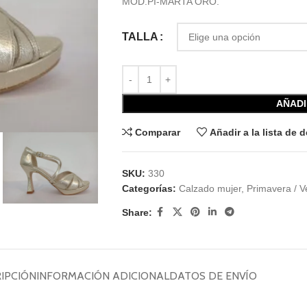
MOD.PI-MARTA ORO.
TALLA
AÑADI
Comparar
Añadir a la lista de 
SKU:
330
Categorías:
Calzado mujer
,
Primavera / 
Share:
IPCIÓN
INFORMACIÓN ADICIONAL
DATOS DE ENVÍO