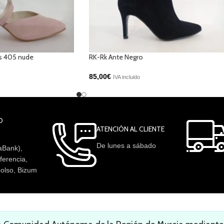
as 405 nude
RK-Rk Ante Negro
85,00
€
IVA incluido
O
ATENCIÓN AL CLIENTE
De lunes a sábado
aBank),
ferencia,
olso, Bizum