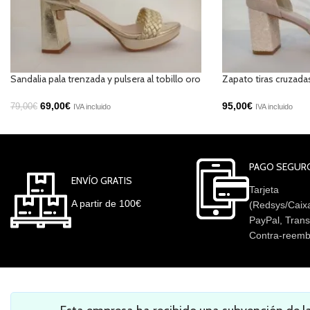
Sandalia pala trenzada y pulsera al tobillo oro
Zapato tiras cruzad
69,00
€
95,00
€
79,00
€
IVA incluido
IVA incluido
PAGO SEGUR
ENVÍO GRATIS
Tarjeta
A partir de 100€
(Redsys/Caix
PayPal, Trans
Contra-reemb