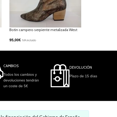
Botin campero serpiente metalizada West
Mocasin plano ch
95,00
€
69,00
€
IVA incluido
IVA incluido
CAMBIOS
DEVOLUCIÓN
Todos los cambios y
Plazo de 15 días
devoluciones tendrán
un coste de 5€