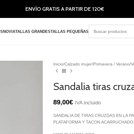
ENVÍO GRATIS A PARTIR DE 120€
OS
NOVIA
TALLAS GRANDES
TALLAS PEQUEÑAS
Inicio
Calzado mujer
Primavera / Verano
V
Sandalia tiras cru
89,00
€
IVA incluido
SANDALIA DE TIRAS CRUZDAS EN LA PA
PLATAFORMA Y TACON ACARRUCHADO