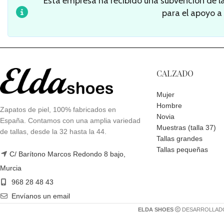
Esta empresa ha recibido una subvención de 
para el apoyo a
CALZADO
Mujer
Hombre
Zapatos de piel, 100% fabricados en
Novia
España. Contamos con una amplia variedad
Muestras (talla 37)
de tallas, desde la 32 hasta la 44.
Tallas grandes
Tallas pequeñas
C/ Barítono Marcos Redondo 8 bajo,
Murcia
968 28 48 43
Envíanos un email
ELDA SHOES
DESARROLLAD