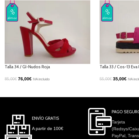
Talla 34 / GI-Nudos Roja
Talla 33 / Cos-13 Eva 
76,00
€
35,00
€
85,00
€
55,00
€
IVA incluido
IVA incl
PAGO SEGUR
ENVÍO GRATIS
Tarjeta
A partir de 100€
(Redsys/Caix
PayPal, Trans