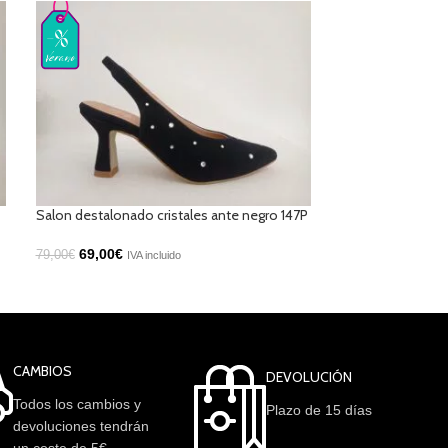
Salon destalonado cristales ante negro 147P
Botin campero c
69,00
€
95,00
€
79,00
€
IVA incluido
IVA incluido
CAMBIOS
DEVOLUCIÓN
Todos los cambios y
Plazo de 15 días
devoluciones tendrán