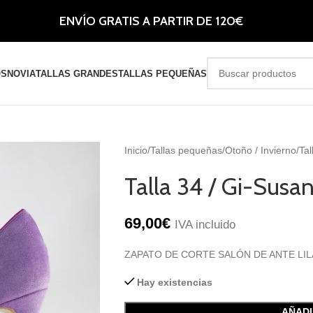
ENVÍO GRATIS A PARTIR DE 120€
OS
NOVIA
TALLAS GRANDES
TALLAS PEQUEÑAS
Inicio
Tallas pequeñas
Otoño / Invierno
Tal
Talla 34 / Gi-Susan
69,00
€
IVA incluido
ZAPATO DE CORTE SALÓN DE ANTE LIL
Hay existencias
AÑADI