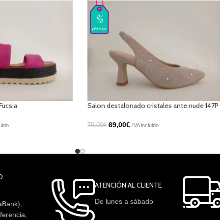
Fucsia
Salon destalonado cristales ante nude 147P
69,00
€
79,00
€
uido
IVA incluido
O
ATENCIÓN AL CLIENTE
De lunes a sábado
aBank),
ferencia,