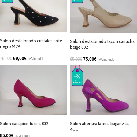
SELECCIONAR OPCIONES
SELECCIONAR OPCIONES
Salon destalonado cristales ante
Salon destalonado tacon carrucha
negro 147P
beige 832
69,00
€
75,00
€
79,00
€
IVA incluido
85,00
€
IVA incluido
SELECCIONAR OPCIONES
SELECCIONAR OPCIONES
Salon cara pico fucsia 832
Salon abertura lateral buganvilla
400
85,00
€
IVA incluido