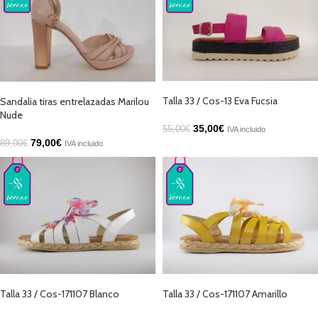
AÑADIR AL CARRITO
SELECCIONAR OPCIONES
Talla 33 / Cos-13 Eva Fucsia
Sandalia tiras entrelazadas Marilou
Nude
35,00
€
55,00
€
IVA incluido
79,00
€
89,00
€
IVA incluido
AÑADIR AL CARRITO
AÑADIR AL CARRITO
Talla 33 / Cos-171107 Blanco
Talla 33 / Cos-171107 Amarillo