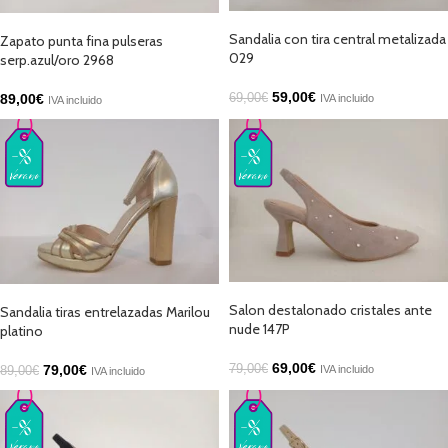
AÑADIR AL CARRITO
SELECCIONAR OPCIONES
Sandalia con tira central metalizada
Zapato punta fina pulseras
029
serp.azul/oro 2968
59,00
€
89,00
€
69,00
€
IVA incluido
IVA incluido
SELECCIONAR OPCIONES
SELECCIONAR OPCIONES
Salon destalonado cristales ante
Sandalia tiras entrelazadas Marilou
nude 147P
platino
69,00
€
79,00
€
79,00
€
IVA incluido
89,00
€
IVA incluido