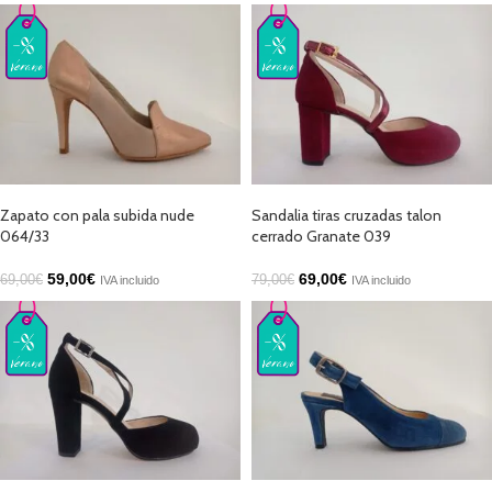
AÑADIR AL CARRITO
SELECCIONAR OPCIONES
Zapato con pala subida nude
Sandalia tiras cruzadas talon
064/33
cerrado Granate 039
59,00
€
69,00
€
69,00
€
79,00
€
IVA incluido
IVA incluido
SELECCIONAR OPCIONES
AÑADIR AL CARRITO