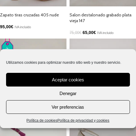
SELECCIONAR OPCIONES
SELECCIONAR OPCIONES
Zapato tiras cruzadas 405 nude
Salon destalonado grabado plata
vieja 147
95,00
€
IVA incluido
65,00
€
75,00
€
IVA incluido
Utilizamos cookies para optimizar nuestro sitio web y nuestro servicio.
Aceptar cookies
SELECCIONAR OPCIONES
SELECCIONAR OPCIONES
Denegar
Salon desalonado nude 147
Salon destalonado plata vieja 509
Ver preferencias
65,00
€
85,00
€
69,00
€
IVA incluido
IVA incluido
Política de cookies
Política de privacidad y cookies