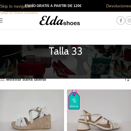
Devoluciones
Skip to navigation
ENVÍO GRATIS A PARTIR DE 120€
Skip to main content
Talla 33
Inicio
Tallas pequeñas
Primavera / Verano
Talla 33
Mostrando los 36 resultados
Mostrar barra lateral