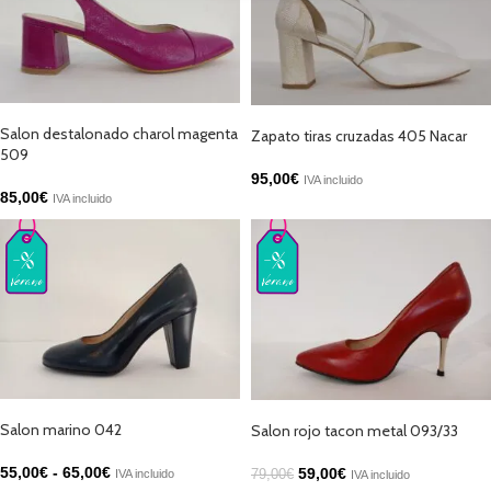
SELECCIONAR OPCIONES
SELECCIONAR OPCIONES
Salon destalonado charol magenta
Zapato tiras cruzadas 405 Nacar
509
95,00
€
IVA incluido
85,00
€
IVA incluido
SELECCIONAR OPCIONES
AÑADIR AL CARRITO
Salon marino 042
Salon rojo tacon metal 093/33
55,00
€
-
65,00
€
59,00
€
IVA incluido
79,00
€
IVA incluido