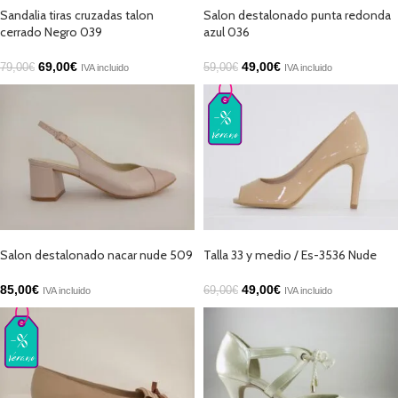
Sandalia tiras cruzadas talon
Salon destalonado punta redonda
cerrado Negro 039
azul 036
69,00
€
49,00
€
79,00
€
59,00
€
IVA incluido
IVA incluido
SELECCIONAR OPCIONES
AÑADIR AL CARRITO
Salon destalonado nacar nude 509
Talla 33 y medio / Es-3536 Nude
85,00
€
49,00
€
69,00
€
IVA incluido
IVA incluido