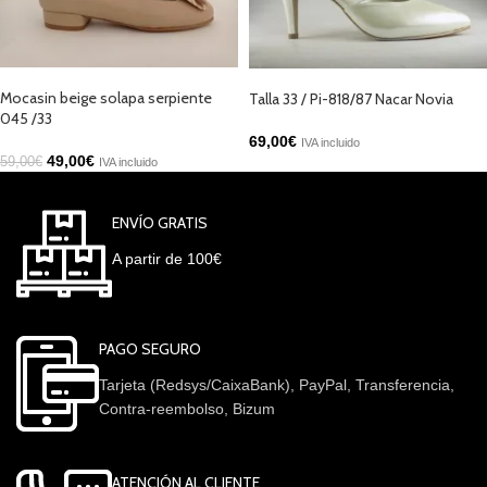
AÑADIR AL CARRITO
AÑADIR AL CARRITO
Mocasin beige solapa serpiente
Talla 33 / Pi-818/87 Nacar Novia
045 /33
69,00
€
IVA incluido
49,00
€
59,00
€
IVA incluido
ENVÍO GRATIS
A partir de 100€
PAGO SEGURO
Tarjeta (Redsys/CaixaBank), PayPal, Transferencia,
Contra-reembolso, Bizum
ATENCIÓN AL CLIENTE