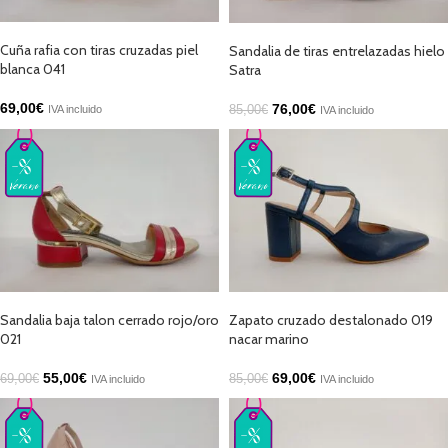
SELECCIONAR OPCIONES
SELECCIONAR OPCIONES
Cuña rafia con tiras cruzadas piel
Sandalia de tiras entrelazadas hielo
blanca 041
Satra
69,00
€
76,00
€
IVA incluido
85,00
€
IVA incluido
AÑADIR AL CARRITO
SELECCIONAR OPCIONES
Sandalia baja talon cerrado rojo/oro
Zapato cruzado destalonado 019
021
nacar marino
55,00
€
69,00
€
69,00
€
85,00
€
IVA incluido
IVA incluido