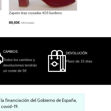
Mocasin con sol
Zapato tiras cruzadas 405 burdeos
79,00
€
89,00
€
IVA incluido
IVA incluido
CAMBIOS
DEVOLUCIÓN
Todos los cambios y
Plazo de 15 días
devoluciones tendrán
un coste de 5€
a financiación del Gobierno de España,
 covid-19.