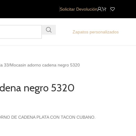
Solicitar Devolución
Zapatos personalizados
la 33
Mocasin adorno cadena negro 5320
adena negro 5320
RNO DE CADENA PLATA CON TACON CUBANO.