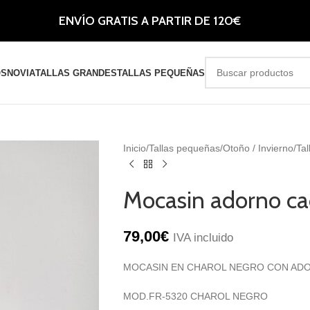
ENVÍO GRATIS A PARTIR DE 120€
OS
NOVIA
TALLAS GRANDES
TALLAS PEQUEÑAS
Inicio
Tallas pequeñas
Otoño / Invierno
Tal
Mocasin adorno c
79,00
€
IVA incluido
MOCASIN EN CHAROL NEGRO CON ADO
MOD.FR-5320 CHAROL NEGRO