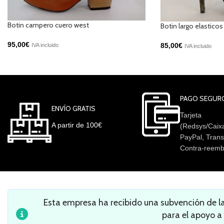
Botin campero cuero west
Botin largo elastico
95,00
€
85,00
€
IVA incluido
IVA incluido
PAGO SEGUR
ENVÍO GRATIS
Tarjeta
A partir de 100€
(Redsys/Caix
PayPal, Trans
Contra-reemb
Esta empresa ha recibido una subvención de 
para el apoyo a