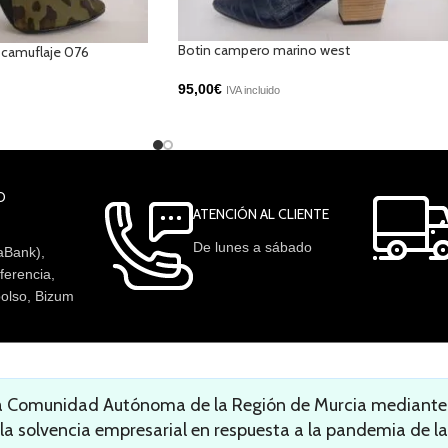
Botin campero marino west
s camuflaje 076
95,00
€
IVA incluido
O
ATENCIÓN AL CLIENTE
De lunes a sábado
aBank),
ferencia,
olso, Bizum
la Comunidad Autónoma de la Región de Murcia mediante l
 la solvencia empresarial en respuesta a la pandemia de la