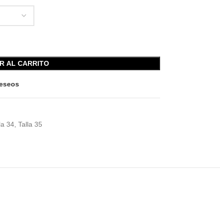
R AL CARRITO
deseos
la 34
,
Talla 35