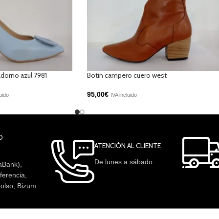
dorno azul 7981
Botin campero cuero west
95,00
€
uido
IVA incluido
O
ATENCIÓN AL CLIENTE
De lunes a sábado
aBank),
ferencia,
olso, Bizum