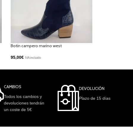
Botin campero marino west
Botin tacon cuba
95,00
€
85,00
€
IVA incluido
IVA incluido
CAMBIOS
DEVOLUCIÓN
Todos los cambios y
Plazo de 15 días
devoluciones tendrán
un coste de 5€