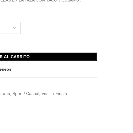
ELAS EN LA PALA CON TACON CUBANO .
R AL CARRITO
deseos
Verano
,
Sport / Casual
,
Vestir / Fiesta