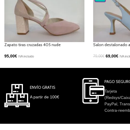
Zapato tiras cruzadas 405 nude
Salon destalonado a
95,00
€
69,00
€
79,00
€
IVA incluido
IVA incl
PAGO SEGUR
ENVÍO GRATIS
Tarjeta
A partir de 100€
(Redsys/Caix
PayPal, Trans
Contra-reemb