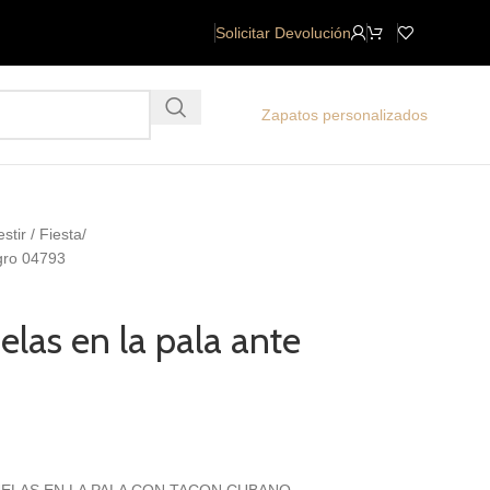
Solicitar Devolución
Zapatos personalizados
estir / Fiesta
egro 04793
elas en la pala ante