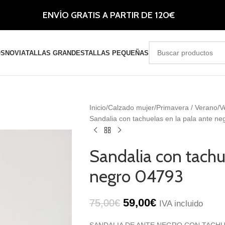
ENVÍO GRATIS A PARTIR DE 120€
OS
NOVIA
TALLAS GRANDES
TALLAS PEQUEÑAS
Inicio
Calzado mujer
Primavera / Verano
V
Sandalia con tachuelas en la pala ante n
Sandalia con tachu
negro 04793
59,00
€
75,00
€
IVA incluido