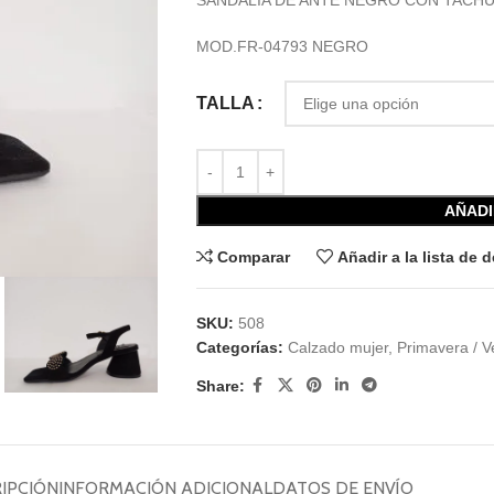
SANDALIA DE ANTE NEGRO CON TACHU
MOD.FR-04793 NEGRO
TALLA
AÑADI
Comparar
Añadir a la lista de 
SKU:
508
Categorías:
Calzado mujer
,
Primavera / 
Share:
IPCIÓN
INFORMACIÓN ADICIONAL
DATOS DE ENVÍO